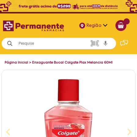
Região
Alagoas
Bahia
Página Inicial
>
Enxaguante Bucal Colgate Plax Melancia 60Ml
Paraíba
Pernambuco