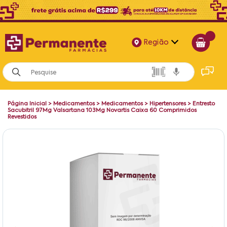
Região
Alagoas
Bahia
Página Inicial
>
Medicamentos
>
Medicamentos
>
Hipertensores
>
Entresto
Paraíba
Sacubitril 97Mg Valsartana 103Mg Novartis Caixa 60 Comprimidos
Revestidos
Pernambuco