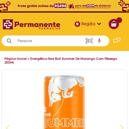
Região
Alagoas
Bahia
Página Inicial
>
Energético Red Bull Summer De Morango Com Pêssego
Paraíba
250Ml
Pernambuco