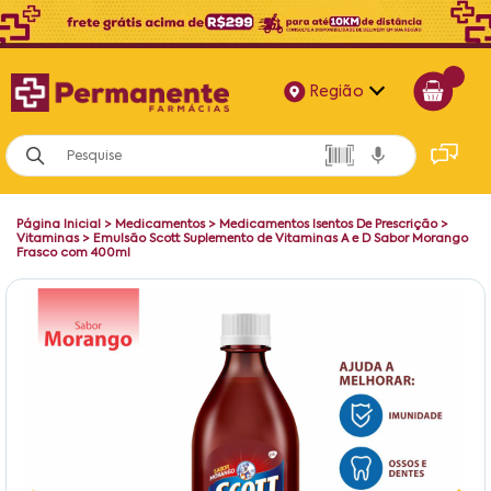
Região
Alagoas
Bahia
Página Inicial
>
Medicamentos
>
Medicamentos Isentos De Prescrição
>
Paraíba
Vitaminas
>
Emulsão Scott Suplemento de Vitaminas A e D Sabor Morango
Frasco com 400ml
Pernambuco