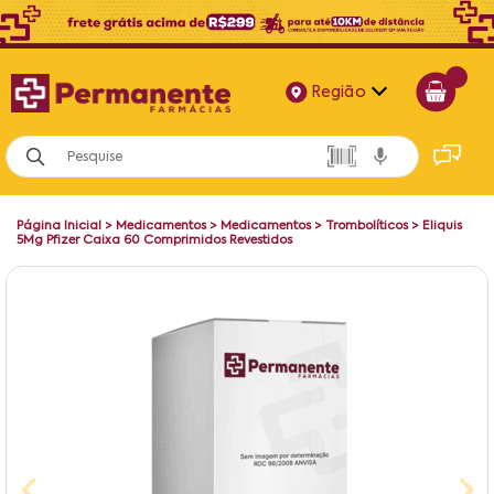
Região
Alagoas
Bahia
Página Inicial
>
Medicamentos
>
Medicamentos
>
Trombolíticos
>
Eliquis
Paraíba
5Mg Pfizer Caixa 60 Comprimidos Revestidos
Pernambuco