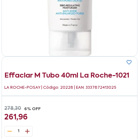
Effaclar M Tubo 40ml La Roche-1021
LA ROCHE-POSAY
| Código: 20228 | EAN: 3337872413025
278,30
6% OFF
261,96
1