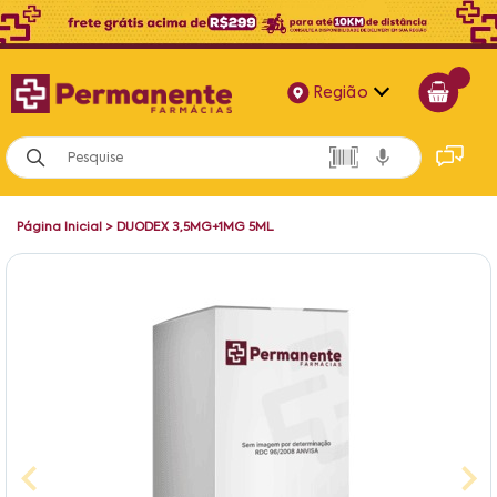
Região
Alagoas
Bahia
Página Inicial
>
DUODEX 3,5MG+1MG 5ML
Paraíba
Pernambuco