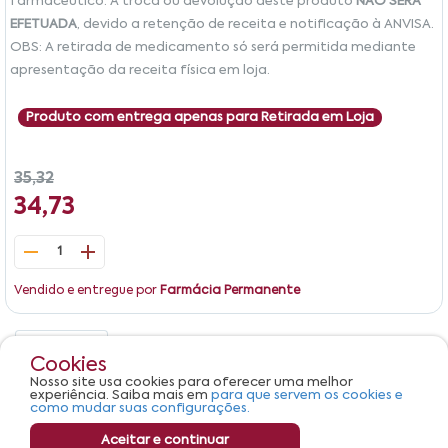
farmacêutico. A troca ou devolução deste produto
NÃO SERÁ
EFETUADA
, devido a retenção de receita e notificação à ANVISA.
OBS: A retirada de medicamento só será permitida mediante
apresentação da receita física em loja.
Produto com entrega apenas para Retirada em Loja
35,32
34,73
1
Vendido e entregue por
Farmácia Permanente
Detalhes
Avaliações
Cookies
Nosso site usa cookies para oferecer uma melhor
Produto não apresenta descrição.
experiência. Saiba mais em
para que servem os cookies e
como mudar suas configurações.
Aceitar e continuar