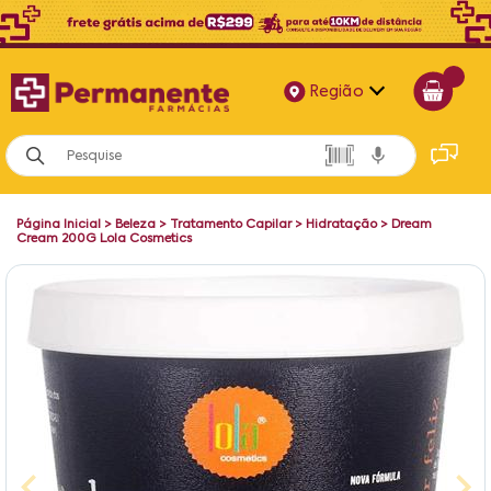
Região
Alagoas
Bahia
Página Inicial
>
Beleza
>
Tratamento Capilar
>
Hidratação
>
Dream
Paraíba
Cream 200G Lola Cosmetics
Pernambuco