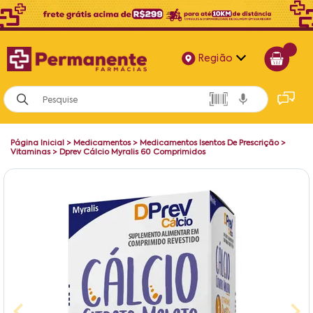
Região
Alagoas
Bahia
Página Inicial
>
Medicamentos
>
Medicamentos Isentos De Prescrição
>
Paraíba
Vitaminas
>
Dprev Cálcio Myralis 60 Comprimidos
Pernambuco