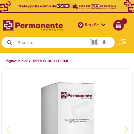
Região
Alagoas
Bahia
Página Inicial
>
DPREV 600UI GTS 5ML
Paraíba
Pernambuco