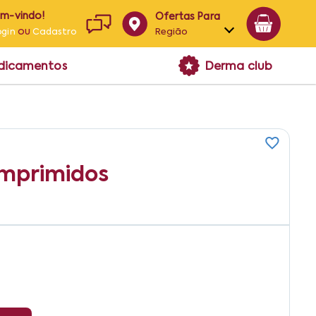
em-vindo!
Ofertas Para
ou
Região
ogin
Cadastro
Alagoas
edicamentos
Derma club
Bahia
Paraíba
Pernambuco
mprimidos