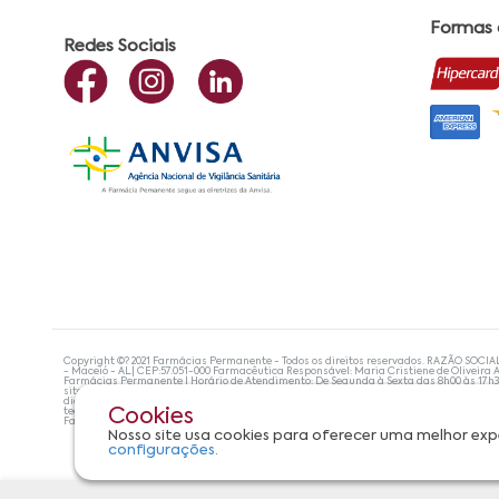
Formas
Redes Sociais
Copyright ©? 2021 Farmácias Permanente - Todos os direitos reservados. RAZÃO SOCIA
- Maceió - AL| CEP:57.051-000 Farmacêutica Responsável: Maria Cristiene de Oliveira A
Farmácias Permanente | Horário de Atendimento: De Segunda à Sexta das 8h00 às 17h
site não devem ser utilizadas para automedicação e, de forma alguma, substituem as
diagnosticar problemas de saúde e prescrever o tratamento adequado. Se os sintoma
tecnologias mais avançadas de proteção de dados, para que você possa realizar suas
Cookies
Farmácias Permanente. Todos os pedidos efetuados estão sujeitos à confirmação da d
Nosso site usa cookies para oferecer uma melhor exp
configurações.