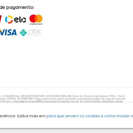
 de pagamento:
L | COMERCIAL DRUGSTORE|CNPJ: 05.230.009/0009-60 | End: Av. Tomas Espindola nº 630 - Farol
lves, CRF/AL Nº 2558 OBS: Preços exclusivos para produtos comercializados na Loja Virtual da
30 Email:
suporteecommerce@farmaciapermanente.com.br
. As informações presentes neste
 orientações de um profissional da área médica. Apenas o médico está capacitado para
s persistirem, um médico deve ser consultado. A Farmácia Permanente trabalha com as
 compras com tranquilidade. A privacidade e a segurança dos clientes são compromissos da
isponibilidade de produto em nosso estoque.
eriência. Saiba mais em
para que servem os cookies e como mudar s