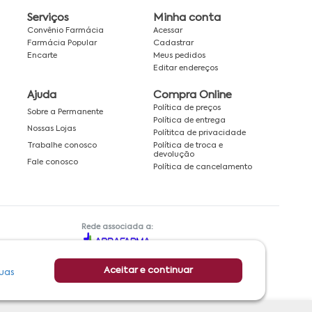
Serviços
Minha conta
Convênio Farmácia
Acessar
Farmácia Popular
Cadastrar
Encarte
Meus pedidos
Editar endereços
Ajuda
Compra Online
Política de preços
Sobre a Permanente
Política de entrega
Nossas Lojas
Polítitca de privacidade
Política de troca e
Trabalhe conosco
devolução
Fale conosco
Política de cancelamento
Rede associada a:
Aceitar e continuar
uas