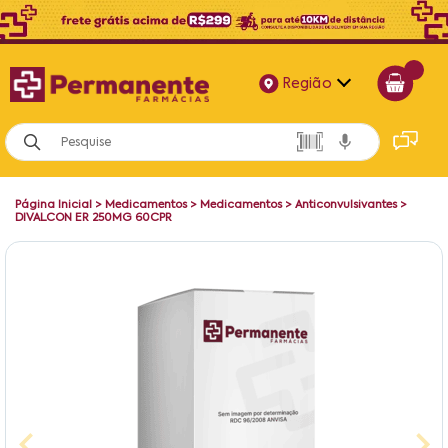
Região
Alagoas
Bahia
Página Inicial
>
Medicamentos
>
Medicamentos
>
Anticonvulsivantes
>
Paraíba
DIVALCON ER 250MG 60CPR
Pernambuco