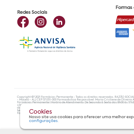
Formas
Redes Sociais
Copyright ©? 2021 Farmácias Permanente - Todos os direitos reservados. RAZÃO SOCIA
- Maceió - AL| CEP:57.051-000 Farmacêutica Responsável: Maria Cristiene de Oliveira A
Farmácias Permanente | Horário de Atendimento: De Segunda à Sexta das 8h00 às 17h
site não devem ser utilizadas para automedicação e, de forma alguma, substituem as
diagnosticar problemas de saúde e prescrever o tratamento adequado. Se os sintoma
tecnologias mais avançadas de proteção de dados, para que você possa realizar suas
Cookies
Farmácias Permanente. Todos os pedidos efetuados estão sujeitos à confirmação da d
Nosso site usa cookies para oferecer uma melhor exp
configurações.