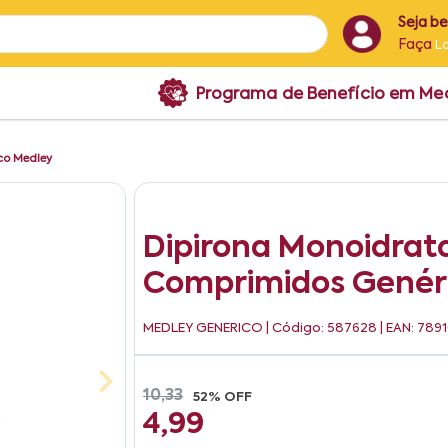
Seja b
Faça
L
Programa de Benefício em M
co Medley
Dipirona Monoidrat
Comprimidos Genér
MEDLEY GENERICO
| Código: 587628 | EAN: 78
10,33
52% OFF
4,99