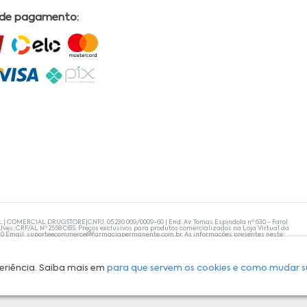
 de pagamento:
L | COMERCIAL DRUGSTORE|CNPJ: 05.230.009/0009-60 | End: Av. Tomas Espindola nº 630 - Farol
lves, CRF/AL Nº 2558 OBS: Preços exclusivos para produtos comercializados na Loja Virtual da
30 Email:
suporteecommerce@farmaciapermanente.com.br
. As informações presentes neste
 orientações de um profissional da área médica. Apenas o médico está capacitado para
s persistirem, um médico deve ser consultado. A Farmácia Permanente trabalha com as
 compras com tranquilidade. A privacidade e a segurança dos clientes são compromissos da
isponibilidade de produto em nosso estoque.
eriência. Saiba mais em
para que servem os cookies e como mudar s