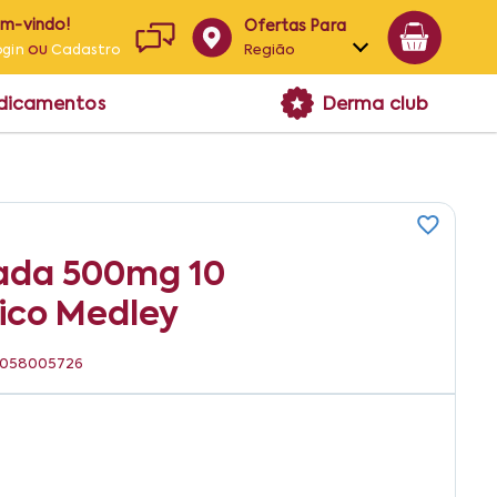
em-vindo!
Ofertas Para
ou
Região
ogin
Cadastro
Alagoas
edicamentos
Derma club
Bahia
Paraíba
Pernambuco
ada 500mg 10
ico Medley
91058005726