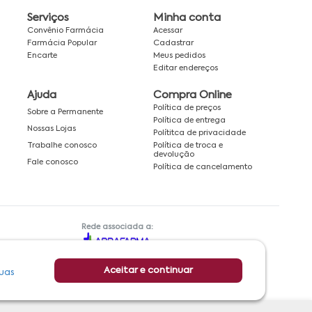
Serviços
Minha conta
Convênio Farmácia
Acessar
Farmácia Popular
Cadastrar
Encarte
Meus pedidos
Editar endereços
Ajuda
Compra Online
Política de preços
Sobre a Permanente
Política de entrega
Nossas Lojas
Polítitca de privacidade
Política de troca e
Trabalhe conosco
devolução
Fale conosco
Política de cancelamento
Rede associada a:
Aceitar e continuar
uas