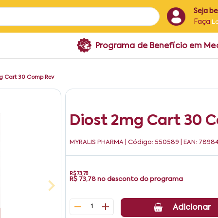
Seja b
Faça
L
Programa de Benefício em M
Mg Cart 30 Comp Rev
Diost 2mg Cart 30 
MYRALIS PHARMA
| Código: 550589 | EAN: 7898
R$ 73,78
R$ 73,78
no desconto do programa
1
Adicionar