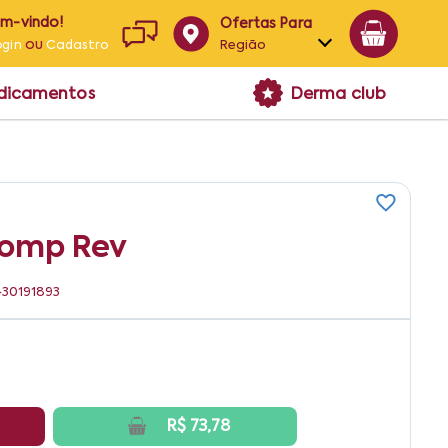
em-vindo!
Ofertas Para
ou
Região
ogin
Cadastro
Alagoas
edicamentos
Derma club
Bahia
Paraíba
Pernambuco
Comp Rev
430191893
R$ 73,78