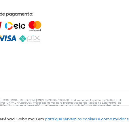
 de pagamento:
L | COMERCIAL DRUGSTORE|CNPJ: 05.230.009/0009-60 | End: Av. Tomas Espindola nº 630 - Farol
lves, CRF/AL Nº 2558 OBS: Preços exclusivos para produtos comercializados na Loja Virtual da
30 Email:
suporteecommerce@farmaciapermanente.com.br
. As informações presentes neste
 orientações de um profissional da área médica. Apenas o médico está capacitado para
s persistirem, um médico deve ser consultado. A Farmácia Permanente trabalha com as
 compras com tranquilidade. A privacidade e a segurança dos clientes são compromissos da
isponibilidade de produto em nosso estoque.
eriência. Saiba mais em
para que servem os cookies e como mudar s