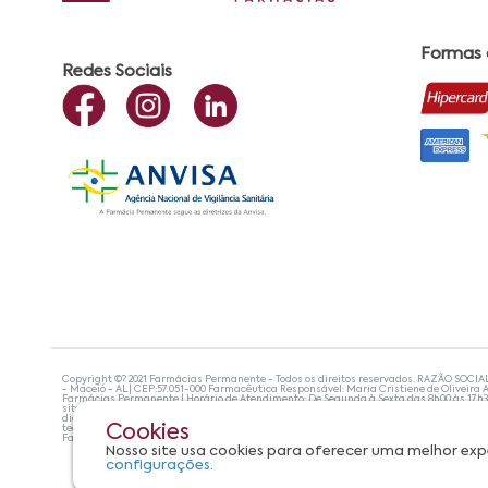
Formas
Redes Sociais
Copyright ©? 2021 Farmácias Permanente - Todos os direitos reservados. RAZÃO SOCIA
- Maceió - AL| CEP:57.051-000 Farmacêutica Responsável: Maria Cristiene de Oliveira A
Farmácias Permanente | Horário de Atendimento: De Segunda à Sexta das 8h00 às 17h
site não devem ser utilizadas para automedicação e, de forma alguma, substituem as
diagnosticar problemas de saúde e prescrever o tratamento adequado. Se os sintoma
Cookies
tecnologias mais avançadas de proteção de dados, para que você possa realizar suas
Farmácias Permanente. Todos os pedidos efetuados estão sujeitos à confirmação da d
Nosso site usa cookies para oferecer uma melhor exp
configurações.