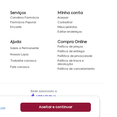
Serviços
Minha conta
Convênio Farmácia
Acessar
Farmácia Popular
Cadastrar
Encarte
Meus pedidos
Editar endereços
Ajuda
Compra Online
Política de preços
Sobre a Permanente
Política de entrega
Nossas Lojas
Polítitca de privacidade
Política de troca e
Trabalhe conosco
devolução
Fale conosco
Política de cancelamento
Rede associada a:
Aceitar e continuar
uas