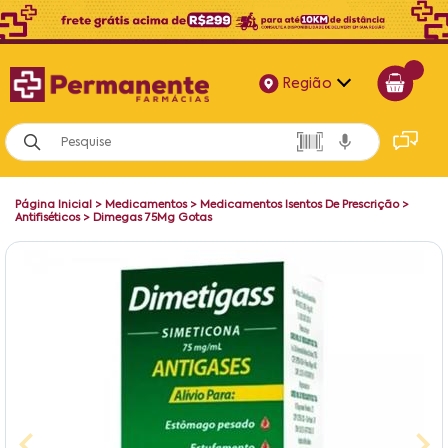
Região
Alagoas
Bahia
Página Inicial
>
Medicamentos
>
Medicamentos Isentos De Prescrição
>
Paraíba
Antifiséticos
>
Dimegas 75Mg Gotas
Pernambuco