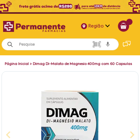
Região
Alagoas
Bahia
Página Inicial
>
Dimag Di-Malato de Magnesio 400mg com 60 Capsulas
Paraíba
Pernambuco