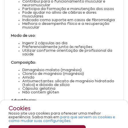
Contribui para o funcionamento muscular e
neuromuscular
Participa da formação e manutenção dos ossos
Pode ajudar no alívio de cãibras e dores
musculares
Indicado como suporte em casos de fibromialgia
Melhora o desempenho físico e a recuperação
muscular
Modo de uso:
Ingerir 2 cápsulas ao dia
Preferencialmente junto às refeições
Utilizar conforme orientação de profissional da
saúde
Composição:
Dimagnésio malato (magnésio)
Cloreto de magnésio (magnésio)
Amido
Antiumectantes: silicato de magnésio hidratado
(talco) e dióxido de silício
Cápsula: gelatina
Não contém glúten
Advertências:
Cookies
Não exceder a recomendação diária de consumo
indicada na embalagem
Nosso site usa cookies para oferecer uma melhor
Mantenha fora do alcance de crianças
experiência. Saiba mais em
para que servem os cookies e
Conservar ao abrigo da luz, calor e umidade
como mudar suas configurações.