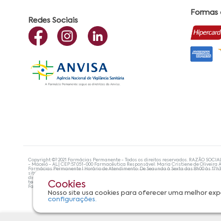
Formas
Redes Sociais
Copyright ©? 2021 Farmácias Permanente - Todos os direitos reservados. RAZÃO SOCIA
- Maceió - AL| CEP:57.051-000 Farmacêutica Responsável: Maria Cristiene de Oliveira A
Farmácias Permanente | Horário de Atendimento: De Segunda à Sexta das 8h00 às 17h
site não devem ser utilizadas para automedicação e, de forma alguma, substituem as
diagnosticar problemas de saúde e prescrever o tratamento adequado. Se os sintoma
tecnologias mais avançadas de proteção de dados, para que você possa realizar suas
Cookies
Farmácias Permanente. Todos os pedidos efetuados estão sujeitos à confirmação da d
Nosso site usa cookies para oferecer uma melhor exp
configurações.