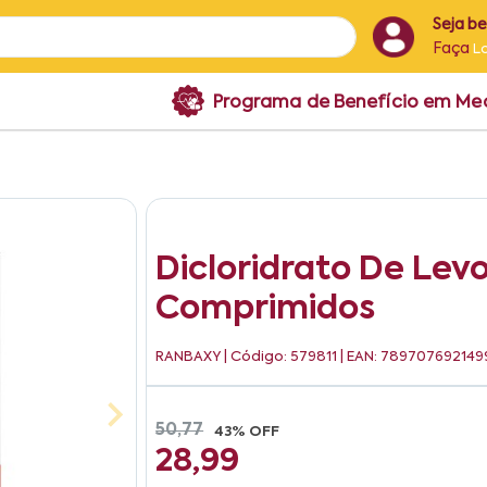
Seja b
Faça
L
Programa de Benefício em M
Dicloridrato De Levo
Comprimidos
RANBAXY
| Código: 579811 | EAN: 789707692149
50,77
43% OFF
28,99