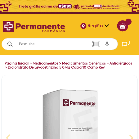
Região
Alagoas
Bahia
Página Inicial
>
Medicamentos
>
Medicamentos Genéricos
>
Antialérgicos
Paraíba
>
Dicloridrato De Levocetirizina 5 0Mg Caixa 10 Comp Rev
Pernambuco