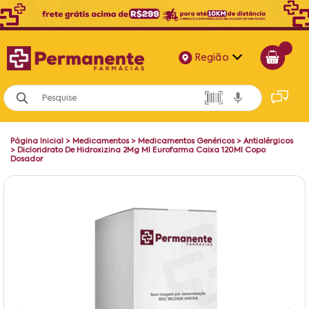
Região
Alagoas
Bahia
Página Inicial
>
Medicamentos
>
Medicamentos Genéricos
>
Antialérgicos
Paraíba
>
Dicloridrato De Hidroxizina 2Mg Ml Eurofarma Caixa 120Ml Copo
Dosador
Pernambuco