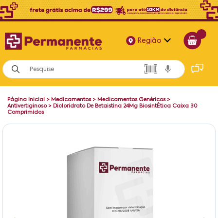
Região
Alagoas
Bahia
Página Inicial
>
Medicamentos
>
Medicamentos Genéricos
>
Paraíba
Antivertiginoso
>
Dicloridrato De Betaistina 24Mg BiosintÉtica Caixa 30
Comprimidos
Pernambuco