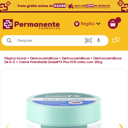
Região
Alagoas
Bahia
Página Inicial
>
Dermocosméticos
>
Dermocosméticos
>
Dermocosméticos
Paraíba
De A-Z
>
Creme Hidratante DiabetTX Plus 10% Ureia com 250g
Pernambuco