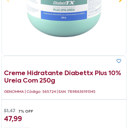
Creme Hidratante Diabettx Plus 10%
Ureia Com 250g
GENOMMA
| Código: 565724 | EAN: 7898636191345
51,47
7% OFF
47,99