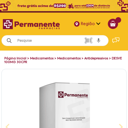
Região
Alagoas
Bahia
Página Inicial
>
Medicamentos
>
Medicamentos
>
Antidepressivos
>
DESVE
Paraíba
100MG 30CPR
Pernambuco