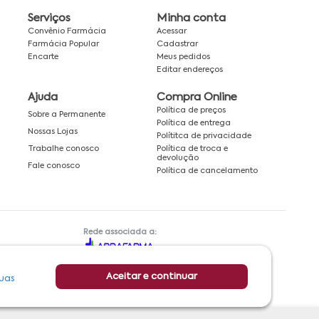
Serviços
Minha conta
Convênio Farmácia
Acessar
Farmácia Popular
Cadastrar
Encarte
Meus pedidos
Editar endereços
Ajuda
Compra Online
Política de preços
Sobre a Permanente
Política de entrega
Nossas Lojas
Polítitca de privacidade
Política de troca e
Trabalhe conosco
devolução
Fale conosco
Política de cancelamento
Rede associada a:
Aceitar e continuar
uas