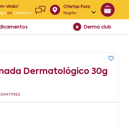
em-vindo!
Ofertas Para
ou
Região
ogin
Cadastro
Alagoas
edicamentos
Derma club
Bahia
Paraíba
Pernambuco
mada Dermatológico 30g
96004711362