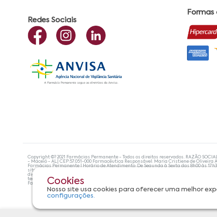
Formas
Redes Sociais
Copyright ©? 2021 Farmácias Permanente - Todos os direitos reservados. RAZÃO SOCIA
- Maceió - AL| CEP:57.051-000 Farmacêutica Responsável: Maria Cristiene de Oliveira A
Farmácias Permanente | Horário de Atendimento: De Segunda à Sexta das 8h00 às 17h
site não devem ser utilizadas para automedicação e, de forma alguma, substituem as
diagnosticar problemas de saúde e prescrever o tratamento adequado. Se os sintoma
tecnologias mais avançadas de proteção de dados, para que você possa realizar suas
Cookies
Farmácias Permanente. Todos os pedidos efetuados estão sujeitos à confirmação da d
Nosso site usa cookies para oferecer uma melhor exp
configurações.