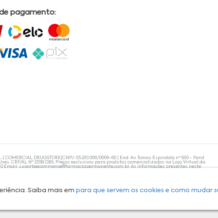
 de pagamento:
L | COMERCIAL DRUGSTORE|CNPJ: 05.230.009/0009-60 | End: Av. Tomas Espindola nº 630 - Farol
lves, CRF/AL Nº 2558 OBS: Preços exclusivos para produtos comercializados na Loja Virtual da
30 Email:
suporteecommerce@farmaciapermanente.com.br
. As informações presentes neste
 orientações de um profissional da área médica. Apenas o médico está capacitado para
s persistirem, um médico deve ser consultado. A Farmácia Permanente trabalha com as
 compras com tranquilidade. A privacidade e a segurança dos clientes são compromissos da
isponibilidade de produto em nosso estoque.
eriência. Saiba mais em
para que servem os cookies e como mudar s