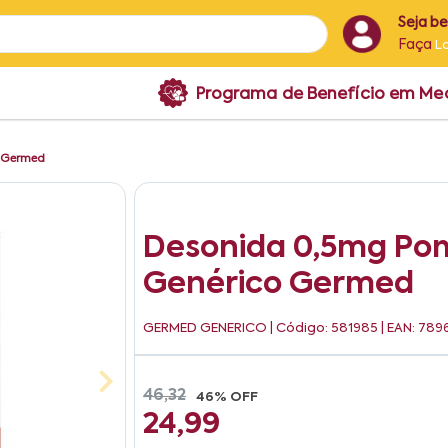
Seja b
Faça
L
Programa de Benefício em M
 Germed
Desonida 0,5mg Po
Genérico Germed
GERMED GENERICO
| Código: 581985 | EAN: 78
46,32
46% OFF
24,99