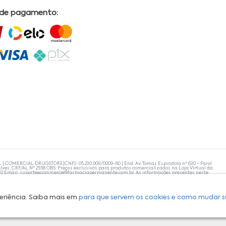
 de pagamento:
L | COMERCIAL DRUGSTORE|CNPJ: 05.230.009/0009-60 | End: Av. Tomas Espindola nº 630 - Farol
lves, CRF/AL Nº 2558 OBS: Preços exclusivos para produtos comercializados na Loja Virtual da
30 Email:
suporteecommerce@farmaciapermanente.com.br
. As informações presentes neste
 orientações de um profissional da área médica. Apenas o médico está capacitado para
s persistirem, um médico deve ser consultado. A Farmácia Permanente trabalha com as
 compras com tranquilidade. A privacidade e a segurança dos clientes são compromissos da
isponibilidade de produto em nosso estoque.
eriência. Saiba mais em
para que servem os cookies e como mudar s