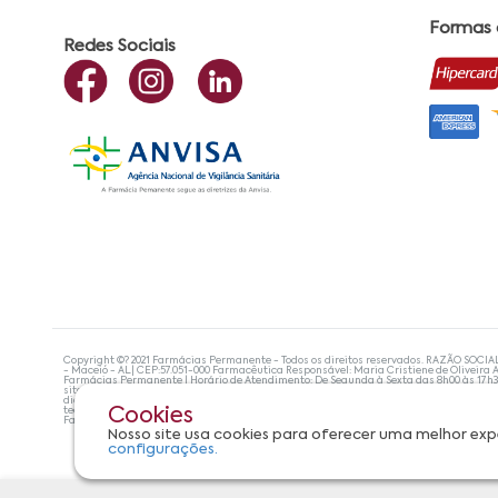
Formas
Redes Sociais
Copyright ©? 2021 Farmácias Permanente - Todos os direitos reservados. RAZÃO SOCIA
- Maceió - AL| CEP:57.051-000 Farmacêutica Responsável: Maria Cristiene de Oliveira A
Farmácias Permanente | Horário de Atendimento: De Segunda à Sexta das 8h00 às 17h
site não devem ser utilizadas para automedicação e, de forma alguma, substituem as
diagnosticar problemas de saúde e prescrever o tratamento adequado. Se os sintoma
tecnologias mais avançadas de proteção de dados, para que você possa realizar suas
Cookies
Farmácias Permanente. Todos os pedidos efetuados estão sujeitos à confirmação da d
Nosso site usa cookies para oferecer uma melhor exp
configurações.