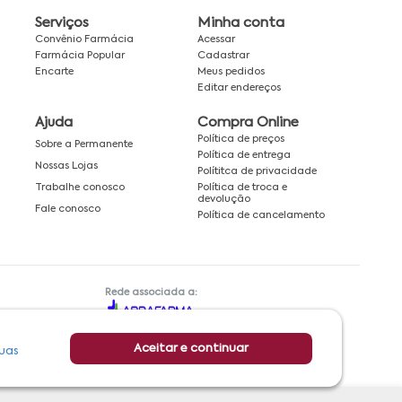
Serviços
Minha conta
Convênio Farmácia
Acessar
Farmácia Popular
Cadastrar
Encarte
Meus pedidos
Editar endereços
Ajuda
Compra Online
Política de preços
Sobre a Permanente
Política de entrega
Nossas Lojas
Polítitca de privacidade
Política de troca e
Trabalhe conosco
devolução
Fale conosco
Política de cancelamento
Rede associada a:
Aceitar e continuar
uas