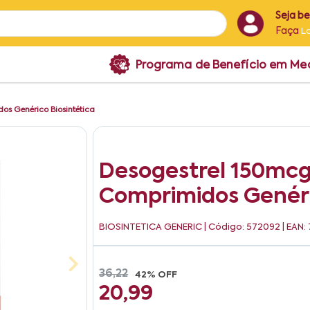
Seja b
Faça
L
Programa de Benefício em M
dos Genérico Biosintética
Desogestrel 150mcg 
Comprimidos Genéri
BIOSINTETICA GENERIC
| Código: 572092 | EAN
36,22
42% OFF
20,99