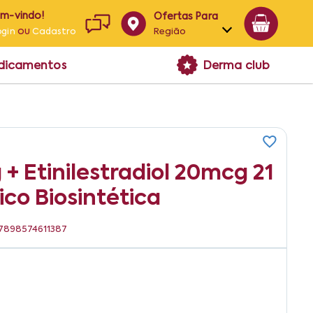
em-vindo!
Ofertas Para
ou
Região
ogin
Cadastro
Alagoas
edicamentos
Derma club
Bahia
Paraíba
Pernambuco
+ Etinilestradiol 20mcg 21
co Biosintética
: 7898574611387