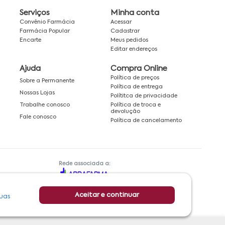
Serviços
Minha conta
Convênio Farmácia
Acessar
Farmácia Popular
Cadastrar
Encarte
Meus pedidos
Editar endereços
Ajuda
Compra Online
Política de preços
Sobre a Permanente
Política de entrega
Nossas Lojas
Polítitca de privacidade
Política de troca e
Trabalhe conosco
devolução
Fale conosco
Política de cancelamento
Rede associada a:
Aceitar e continuar
uas