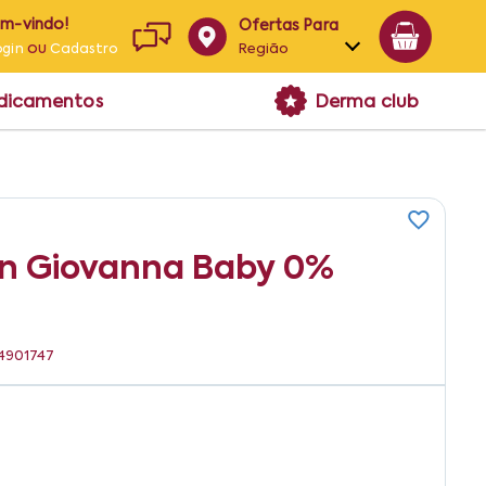
em-vindo!
Ofertas Para
ou
Região
ogin
Cadastro
Alagoas
edicamentos
Derma club
Bahia
Paraíba
Pernambuco
On Giovanna Baby 0%
44901747