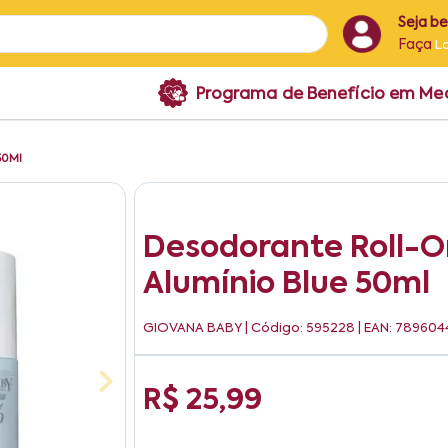
Seja b
Faça
L
Programa de Benefício em M
50Ml
Desodorante Roll-
Alumínio Blue 50ml
GIOVANA BABY
| Código: 595228 | EAN: 78960
R$ 25,99