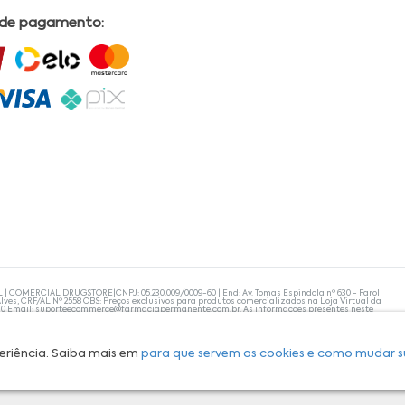
 de pagamento:
L | COMERCIAL DRUGSTORE|CNPJ: 05.230.009/0009-60 | End: Av. Tomas Espindola nº 630 - Farol
lves, CRF/AL Nº 2558 OBS: Preços exclusivos para produtos comercializados na Loja Virtual da
30 Email:
suporteecommerce@farmaciapermanente.com.br
. As informações presentes neste
 orientações de um profissional da área médica. Apenas o médico está capacitado para
s persistirem, um médico deve ser consultado. A Farmácia Permanente trabalha com as
 compras com tranquilidade. A privacidade e a segurança dos clientes são compromissos da
isponibilidade de produto em nosso estoque.
eriência. Saiba mais em
para que servem os cookies e como mudar s