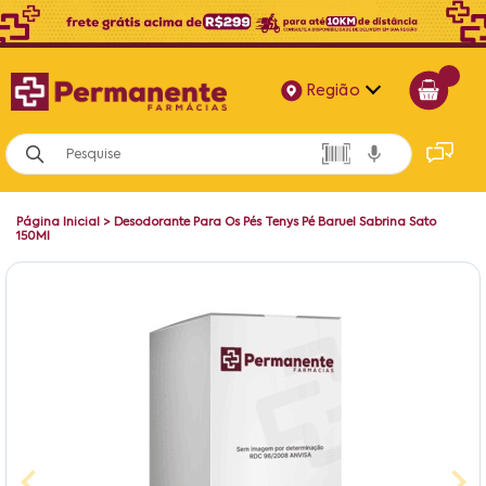
Região
Alagoas
Bahia
Página Inicial
>
Desodorante Para Os Pés Tenys Pé Baruel Sabrina Sato
Paraíba
150Ml
Pernambuco