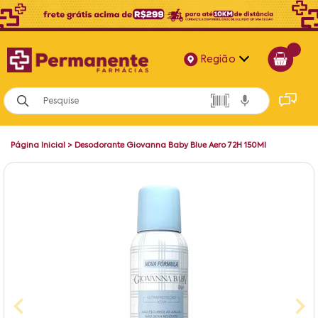
Região
Alagoas
Bahia
Página Inicial
>
Desodorante Giovanna Baby Blue Aero 72H 150Ml
Paraíba
Pernambuco