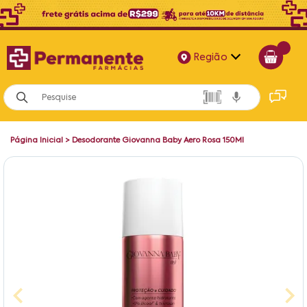
Região
Alagoas
Bahia
Página Inicial
>
Desodorante Giovanna Baby Aero Rosa 150Ml
Paraíba
Pernambuco