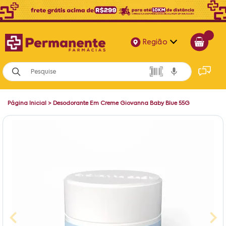
Região
Alagoas
Bahia
Página Inicial
>
Desodorante Em Creme Giovanna Baby Blue 55G
Paraíba
Pernambuco