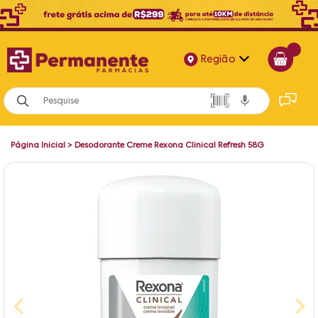
Região
Alagoas
Bahia
Página Inicial
>
Desodorante Creme Rexona Clinical Refresh 58G
Paraíba
Pernambuco