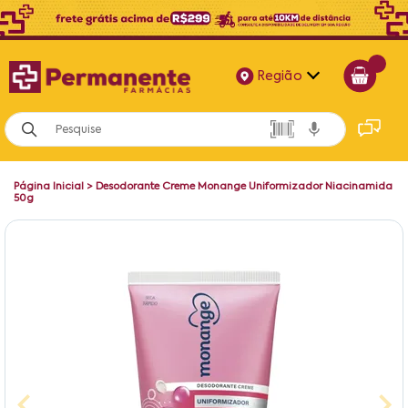
Região
Alagoas
Bahia
Página Inicial
>
Desodorante Creme Monange Uniformizador Niacinamida
Paraíba
50g
Pernambuco