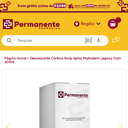
Região
Alagoas
Bahia
Página Inicial
>
Desodorante Colônia Body Spray Phytoderm Legacy Com
Paraíba
200Ml
Pernambuco