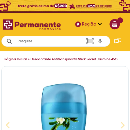
Região
Alagoas
Bahia
Página Inicial
>
Desodorante Antitranspirante Stick Secret Jasmine 45G
Paraíba
Pernambuco