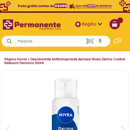
Região
Alagoas
Bahia
Página Inicial
>
Desodorante Antitranspirante Aerossol Nivea Derma Control
Paraíba
Restaura Feminino 150Ml
Pernambuco