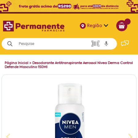
Região
Alagoas
Bahia
Página Inicial
>
Desodorante Antitranspirante Aerossol Nivea Derma Control
Paraíba
Defende Masculino 150Ml
Pernambuco