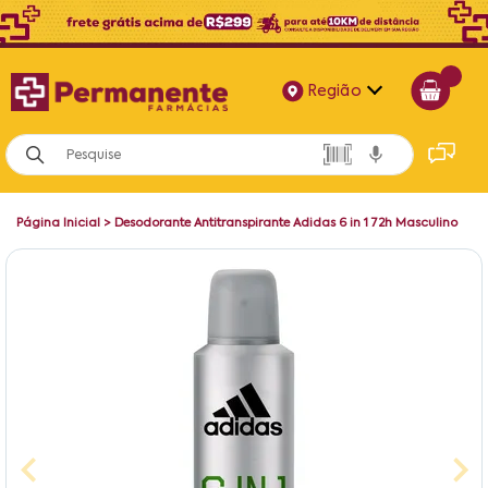
Região
Alagoas
Bahia
Página Inicial
>
Desodorante Antitranspirante Adidas 6 in 1 72h Masculino
Paraíba
Pernambuco