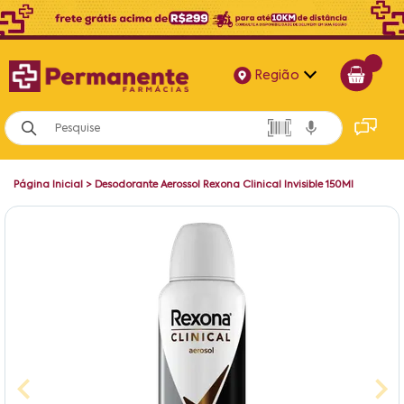
Região
Alagoas
Bahia
Página Inicial
>
Desodorante Aerossol Rexona Clinical Invisible 150Ml
Paraíba
Pernambuco