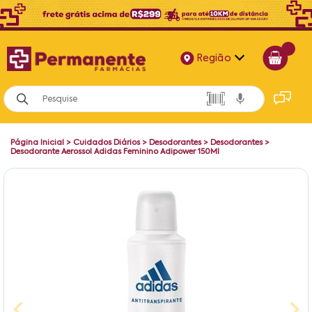
Região
Alagoas
Bahia
Página Inicial
>
Cuidados Diários
>
Desodorantes
>
Desodorantes
>
Paraíba
Desodorante Aerossol Adidas Feminino Adipower 150Ml
Pernambuco