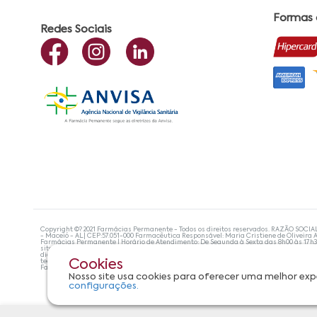
Formas
Redes Sociais
Copyright ©? 2021 Farmácias Permanente - Todos os direitos reservados. RAZÃO SOCIA
- Maceió - AL| CEP:57.051-000 Farmacêutica Responsável: Maria Cristiene de Oliveira A
Farmácias Permanente | Horário de Atendimento: De Segunda à Sexta das 8h00 às 17h
site não devem ser utilizadas para automedicação e, de forma alguma, substituem as
diagnosticar problemas de saúde e prescrever o tratamento adequado. Se os sintoma
tecnologias mais avançadas de proteção de dados, para que você possa realizar suas
Cookies
Farmácias Permanente. Todos os pedidos efetuados estão sujeitos à confirmação da d
Nosso site usa cookies para oferecer uma melhor exp
configurações.