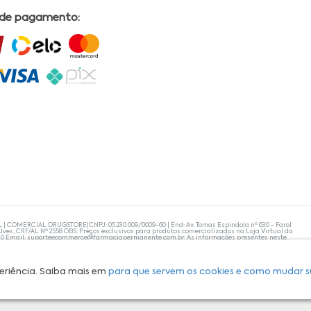
 de pagamento:
L | COMERCIAL DRUGSTORE|CNPJ: 05.230.009/0009-60 | End: Av. Tomas Espindola nº 630 - Farol
lves, CRF/AL Nº 2558 OBS: Preços exclusivos para produtos comercializados na Loja Virtual da
30 Email:
suporteecommerce@farmaciapermanente.com.br
. As informações presentes neste
 orientações de um profissional da área médica. Apenas o médico está capacitado para
s persistirem, um médico deve ser consultado. A Farmácia Permanente trabalha com as
 compras com tranquilidade. A privacidade e a segurança dos clientes são compromissos da
isponibilidade de produto em nosso estoque.
eriência. Saiba mais em
para que servem os cookies e como mudar s