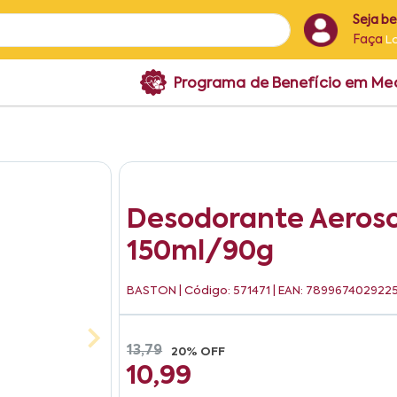
Seja b
Faça
L
Programa de Benefício em M
Desodorante Aeroso
150ml/90g
BASTON
| Código: 571471 | EAN: 789967402922
13,79
20% OFF
10,99