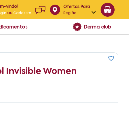
em-vindo!
Ofertas Para
ou
Região
ogin
Cadastro
Alagoas
edicamentos
Derma club
Bahia
Paraíba
Pernambuco
l Invisible Women
5