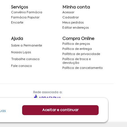
Serviços
Minha conta
Convênio Farmácia
Acessar
Farmácia Popular
Cadastrar
Encarte
Meus pedidos
Editar endereços
Ajuda
Compra Online
Política de preços
Sobre a Permanente
Política de entrega
Nossas Lojas
Polítitca de privacidade
Política de troca e
Trabalhe conosco
devolução
Fale conosco
Política de cancelamento
Rede associada a:
Aceitar e continuar
uas