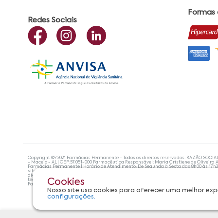
Formas
Redes Sociais
Copyright ©? 2021 Farmácias Permanente - Todos os direitos reservados. RAZÃO SOCIA
- Maceió - AL| CEP:57.051-000 Farmacêutica Responsável: Maria Cristiene de Oliveira A
Farmácias Permanente | Horário de Atendimento: De Segunda à Sexta das 8h00 às 17h
site não devem ser utilizadas para automedicação e, de forma alguma, substituem as
diagnosticar problemas de saúde e prescrever o tratamento adequado. Se os sintoma
tecnologias mais avançadas de proteção de dados, para que você possa realizar suas
Cookies
Farmácias Permanente. Todos os pedidos efetuados estão sujeitos à confirmação da d
Nosso site usa cookies para oferecer uma melhor exp
configurações.