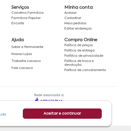
Serviços
Minha conta
Convênio Farmácia
Acessar
Farmácia Popular
Cadastrar
Encarte
Meus pedidos
Editar endereços
Ajuda
Compra Online
Política de preços
Sobre a Permanente
Política de entrega
Nossas Lojas
Polítitca de privacidade
Política de troca e
Trabalhe conosco
devolução
Fale conosco
Política de cancelamento
Rede associada a:
Aceitar e continuar
uas