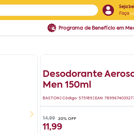
Seja b
Faça
L
Programa de Benefício em M
Desodorante Aeroso
Men 150ml
BASTON
| Código: 575189 | EAN: 789967403327
14,99
20% OFF
11,99