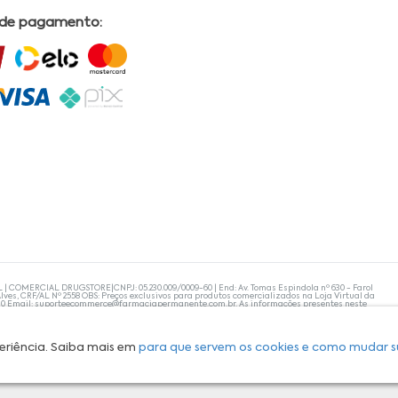
 de pagamento:
L | COMERCIAL DRUGSTORE|CNPJ: 05.230.009/0009-60 | End: Av. Tomas Espindola nº 630 - Farol
lves, CRF/AL Nº 2558 OBS: Preços exclusivos para produtos comercializados na Loja Virtual da
30 Email:
suporteecommerce@farmaciapermanente.com.br
. As informações presentes neste
 orientações de um profissional da área médica. Apenas o médico está capacitado para
s persistirem, um médico deve ser consultado. A Farmácia Permanente trabalha com as
 compras com tranquilidade. A privacidade e a segurança dos clientes são compromissos da
isponibilidade de produto em nosso estoque.
eriência. Saiba mais em
para que servem os cookies e como mudar s