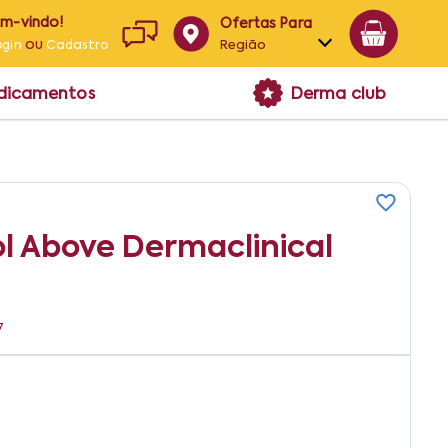
em-vindo!
Ofertas Para
ou
Região
ogin
Cadastro
Alagoas
edicamentos
Derma club
Bahia
Paraíba
Pernambuco
l Above Dermaclinical
7