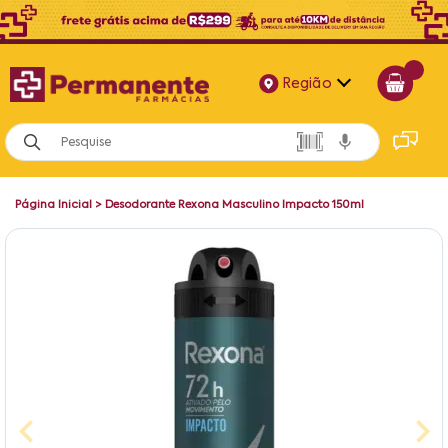
Região
Alagoas
Bahia
Página Inicial
>
Desodorante Rexona Masculino Impacto 150ml
Paraíba
Pernambuco