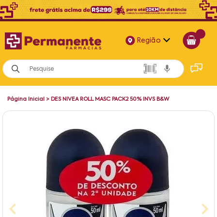
Região
Alagoas
Bahia
Página Inicial
>
DES NIVEA ROLL MASC PACK2 50% INVS B&W
Paraíba
Pernambuco