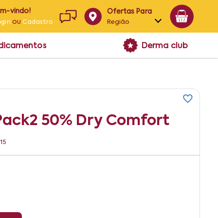
em-vindo!
Ofertas Para
ou
Região
ogin
Cadastro
Alagoas
edicamentos
Derma club
Bahia
Paraíba
Pernambuco
 Pack2 50% Dry Comfort
15