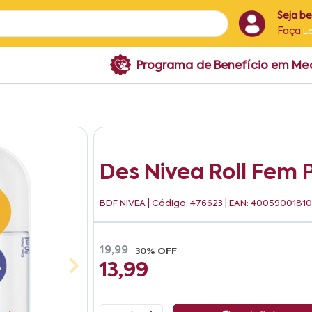
Seja b
Faça
L
Programa de Benefício em M
Des Nivea Roll Fem
BDF NIVEA
| Código: 476623 | EAN: 40059001810
19,99
30% OFF
13,99