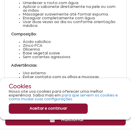
Umedecer o rosto com água.
Aplicar o sabonete diretamente na pele ou com
as mãos.
Massagear suavemente até formar espuma.
Enxaguar completamente com água.
Usar duas vezes ao dia ou conforme orientação
médica.
Composição:
Ácido salicílico
Zinco PCA
Glicerina
Base vegetal suave
Sem corantes agressivos
Advertências:
Uso externo.
Evitar contato com os olhos e mucosas.
Em caso de irritação, suspender o uso e procurar
orientação médica.
Cookies
Manter fora do alcance de crianças.
Nosso site usa cookies para oferecer uma melhor
Armazenar em local fresco e ao abrigo da luz
experiência. Saiba mais em
para que servem os cookies e
solar direta.
como mudar suas configurações.
Aceitar e continuar
Adicionar