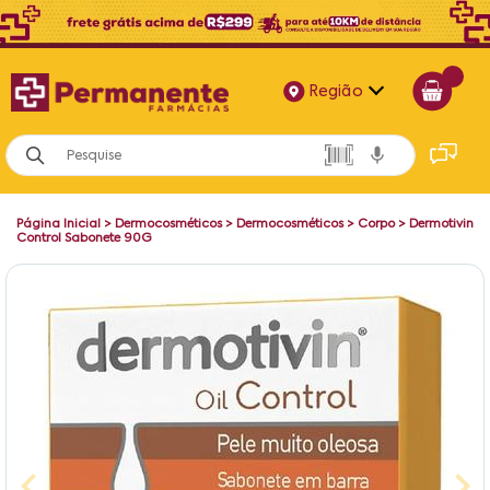
Região
Alagoas
Bahia
Página Inicial
>
Dermocosméticos
>
Dermocosméticos
>
Corpo
>
Dermotivin
Paraíba
Control Sabonete 90G
Pernambuco