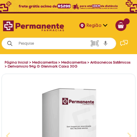
Região
Alagoas
Bahia
Página Inicial
>
Medicamentos
>
Medicamentos
>
Antiacneicos Sistêmicos
Paraíba
>
Derivamicro 1Mg G Glenmark Caixa 30G
Pernambuco