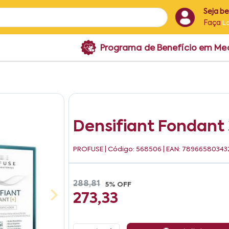
Seja b
Faça
L
Programa de Benefício em M
Densifiant Fondant
PROFUSE
| Código: 568506 | EAN: 78966580343
288,81
5% OFF
273,33