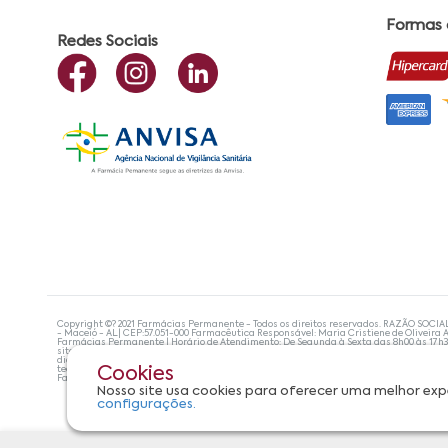
Formas
Redes Sociais
Copyright ©? 2021 Farmácias Permanente - Todos os direitos reservados. RAZÃO SOCIA
- Maceió - AL| CEP:57.051-000 Farmacêutica Responsável: Maria Cristiene de Oliveira A
Farmácias Permanente | Horário de Atendimento: De Segunda à Sexta das 8h00 às 17h
site não devem ser utilizadas para automedicação e, de forma alguma, substituem as
diagnosticar problemas de saúde e prescrever o tratamento adequado. Se os sintoma
tecnologias mais avançadas de proteção de dados, para que você possa realizar suas
Cookies
Farmácias Permanente. Todos os pedidos efetuados estão sujeitos à confirmação da d
Nosso site usa cookies para oferecer uma melhor exp
configurações.