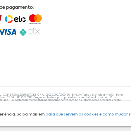
 de pagamento:
L | COMERCIAL DRUGSTORE|CNPJ: 05.230.009/0009-60 | End: Av. Tomas Espindola nº 630 - Farol
lves, CRF/AL Nº 2558 OBS: Preços exclusivos para produtos comercializados na Loja Virtual da
30 Email:
suporteecommerce@farmaciapermanente.com.br
. As informações presentes neste
 orientações de um profissional da área médica. Apenas o médico está capacitado para
s persistirem, um médico deve ser consultado. A Farmácia Permanente trabalha com as
 compras com tranquilidade. A privacidade e a segurança dos clientes são compromissos da
isponibilidade de produto em nosso estoque.
eriência. Saiba mais em
para que servem os cookies e como mudar s