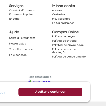
Serviços
Minha conta
Convênio Farmácia
Acessar
Farmácia Popular
Cadastrar
Encarte
Meus pedidos
Editar endereços
Ajuda
Compra Online
Política de preços
Sobre a Permanente
Política de entrega
Nossas Lojas
Polítitca de privacidade
Política de troca e
Trabalhe conosco
devolução
Fale conosco
Política de cancelamento
Rede associada a:
Aceitar e continuar
uas