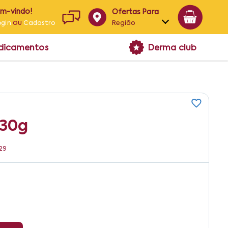
em-vindo!
Ofertas Para
ou
Região
ogin
Cadastro
Alagoas
edicamentos
Derma club
Bahia
Paraíba
Pernambuco
 30g
29