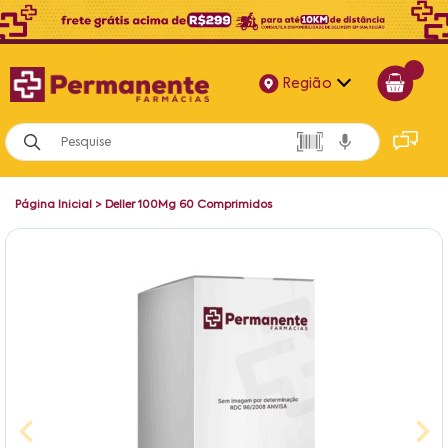
Região
Alagoas
Bahia
Página Inicial
>
Deller 100Mg 60 Comprimidos
Paraíba
Pernambuco