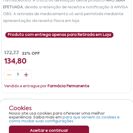
farmacêutico. A troca ou devolução deste produto
NÃO SERÁ
EFETUADA
, devido a retenção de receita e notificação à ANVISA.
OBS: A retirada de medicamento só será permitida mediante
apresentação da receita física em loja.
Produto com entrega apenas para Retirada em Loja
172,77
22% OFF
134,80
1
Vendido e entregue por
Farmácia Permanente
Detalhes
Avaliações
Cookies
Nosso site usa cookies para oferecer uma melhor
Produto não apresenta descrição.
experiência. Saiba mais em
para que servem os cookies e
como mudar suas configurações.
Aceitar e continuar