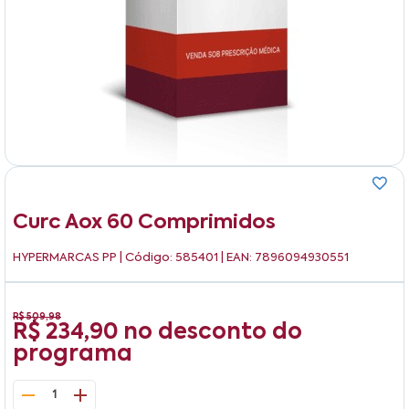
Curc Aox 60 Comprimidos
HYPERMARCAS PP
| Código: 585401 | EAN: 7896094930551
R$ 509,98
R$ 234,90
no desconto do
programa
1