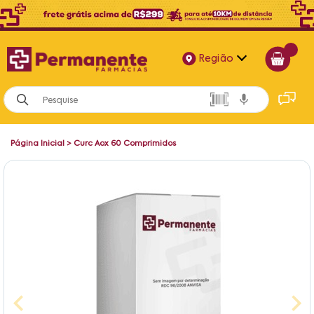
Região
Alagoas
Bahia
Página Inicial
>
Curc Aox 60 Comprimidos
Paraíba
Pernambuco