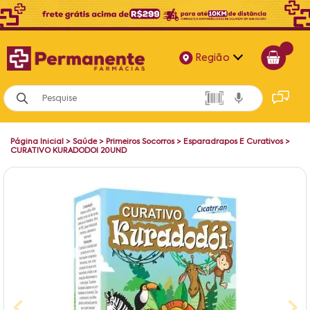
Região
Alagoas
Bahia
Página Inicial
>
Saúde
>
Primeiros Socorros
>
Esparadrapos E Curativos
>
Paraíba
CURATIVO KURADODOI 20UND
Pernambuco