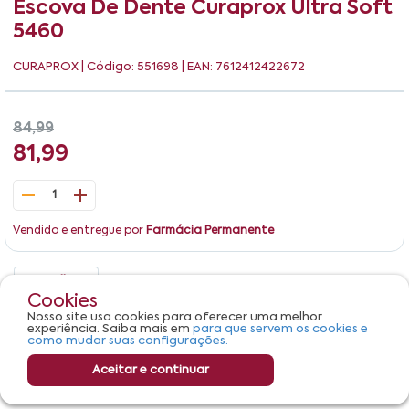
Escova De Dente Curaprox Ultra Soft
5460
CURAPROX
| Código: 551698 | EAN: 7612412422672
84,99
81,99
1
Vendido e entregue por
Farmácia Permanente
Detalhes
Avaliações
Cookies
Nosso site usa cookies para oferecer uma melhor
Escova Dental Ultramacia 5460 Curaprox 2 Unidades
experiência. Saiba mais em
para que servem os cookies e
como mudar suas configurações.
Aceitar e continuar
Adicionar