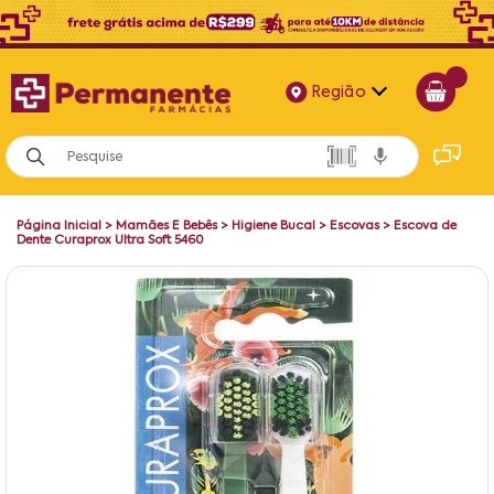
Região
Alagoas
Bahia
Página Inicial
>
Mamães E Bebês
>
Higiene Bucal
>
Escovas
>
Escova de
Paraíba
Dente Curaprox Ultra Soft 5460
Pernambuco